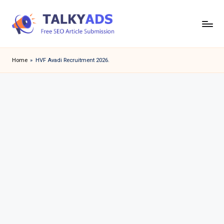
Skip
to
T
content
a
Home
»
HVF Avadi Recruitment 2026.
l
k
y
a
d
s