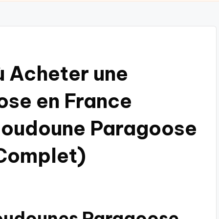
ù Acheter une
se en France
Doudoune Paragoose
 Complet)
Doudounes Paragoose