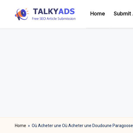
Home
Submit 
Skip
T
to
content
a
l
k
y
a
d
s
Home
»
Où Acheter une Où Acheter une Doudoune Paragoose 